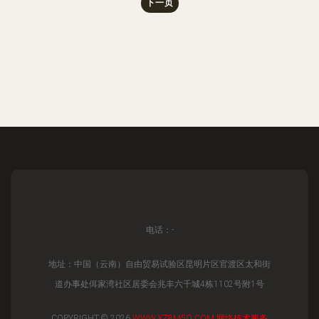
下一页
电话：-
地址：中国（云南）自由贸易试验区昆明片区官渡区太和街
道办事处佴家湾社区居委会兆丰六千城4栋1102号附1号
COPYRIGHT © 2026
WWW.XZ8M5Q.COM
网络技术服务