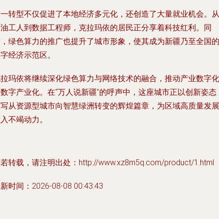
这一转型不仅促进了本地经济多元化，还创造了大量就业机会。
石油工人到数据工程师，克拉玛依的居民正分享着科技红利。同
时，绿色算力的推广也提升了城市形象，使其成为新疆乃至全国
数字经济示范区。
克拉玛依将继续深化绿色算力与网络技术的融合，推动产业数字
和数字产业化。在“万人说新疆”的呼声中，这座城市正以创新姿态
书写从资源型城市向智慧绿洲转变的辉煌篇章，为区域高质量发
注入不竭动力。
若转载，请注明出处：http://www.xz8m5q.com/product/1.html
新时间：2026-08-08 00:43:43