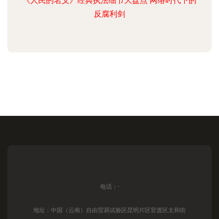
《人民的名义》经典执法细节大盘点 网络时代下的
反腐利剑
电话：-
地址：中国（云南）自由贸易试验区昆明片区官渡区太和街